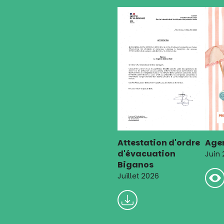
Attestation d'ordre
Agen
d'évacuation
Juin
Biganos
Juillet 2026