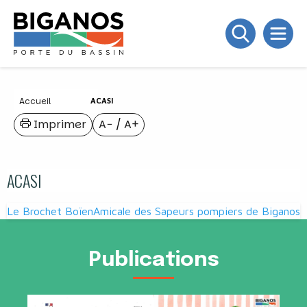
Accueil
ACASI
Imprimer
A−
/
A+
ACASI
Navigation
Le Brochet Boïen
Amicale des Sapeurs pompiers de Biganos
de
l’article
Publications