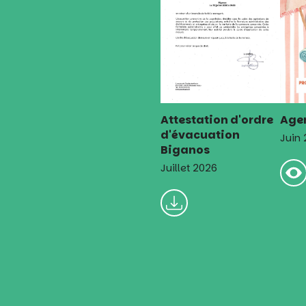
Attestation d'ordre
Agen
d'évacuation
Juin
Biganos
Juillet 2026