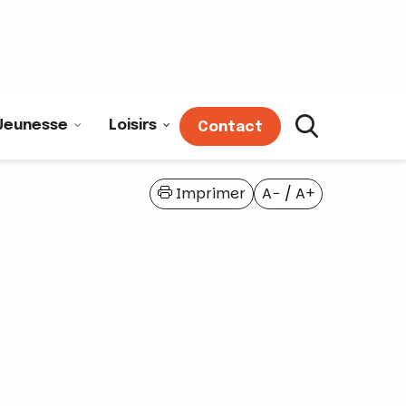
Jeunesse
Loisirs
Contact
Imprimer
A−
/
A+