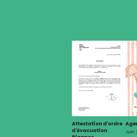
Attestation d'ordre
Agen
d'évacuation
Juin
Biganos