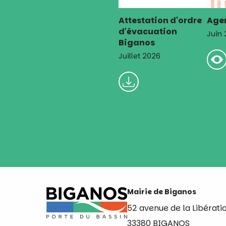
Attestation d'ordre
Agen
d'évacuation
Juin
Biganos
Juillet 2026
Mairie de Biganos
52 avenue de la Libérati
33380 BIGANOS