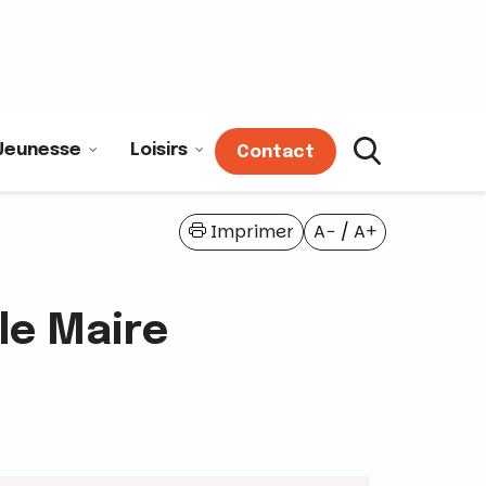
Jeunesse
Loisirs
Contact
Imprimer
A−
/
A+
le Maire