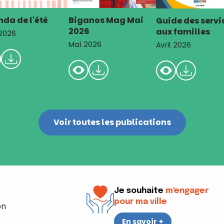
da de l'été
Biganos Mag Mai
Guide des servi
2026
aux familles
 2026
Mai 2026
Avril 2026
Voir toutes les publications
Je souhaite
m'engager
pour ma ville
on
En savoir +