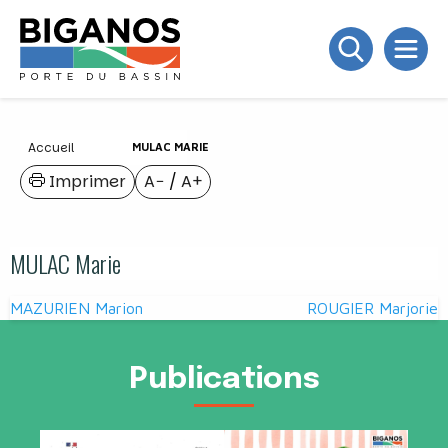
Accueil
MULAC MARIE
Imprimer
A−
/
A+
MULAC Marie
Navigation
MAZURIEN Marion
ROUGIER Marjorie
de
l’article
Publications