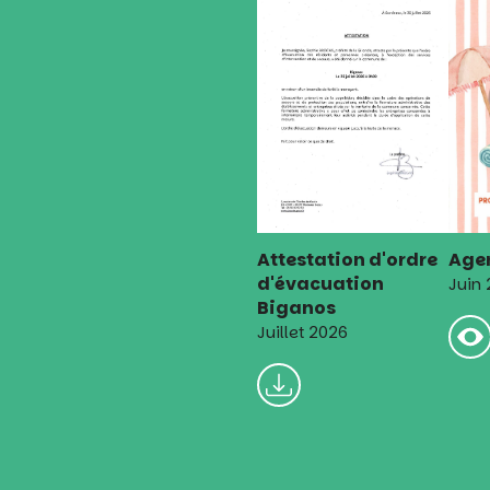
Attestation d'ordre
Agen
d'évacuation
Juin
Biganos
Juillet 2026