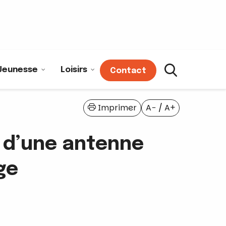
Jeunesse
Loisirs
Contact
Imprimer
A−
/
A+
n d’une antenne
ge