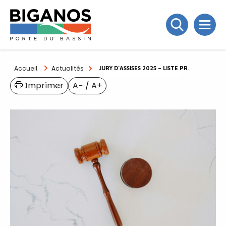
Accueil
Actualités
JURY D’ASSISES 2025 – LISTE PRÉPARATOIRE
Imprimer
A−
/
A+