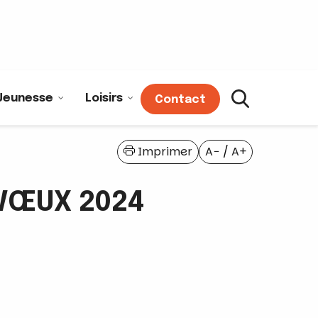
Jeunesse
Loisirs
Contact
Imprimer
A−
/
A+
 VŒUX 2024