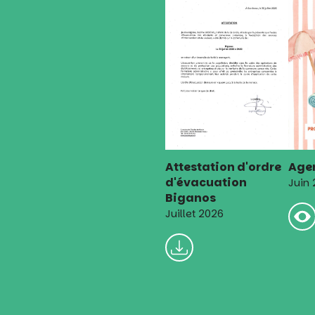
Attestation d'ordre
Agen
d'évacuation
Juin
Biganos
Juillet 2026