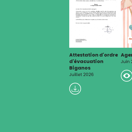
Attestation d'ordre
Agen
d'évacuation
Juin
Biganos
Juillet 2026