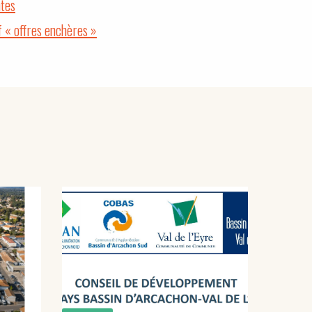
ntes
f « offres enchères »