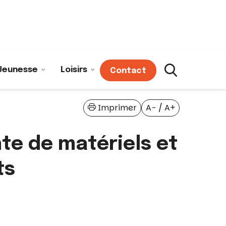
Jeunesse
Loisirs
Contact
Imprimer
A−
/
A+
te de matériels et
ts