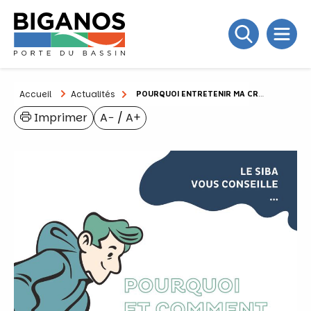
Accueil
Actualités
POURQUOI ENTRETENIR MA CRASTE OU MON FOSSÉ ?
Imprimer
A−
/
A+