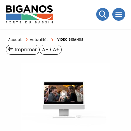
Accueil
Actualités
VIDÉO BIGANOS
Imprimer
A−
/
A+