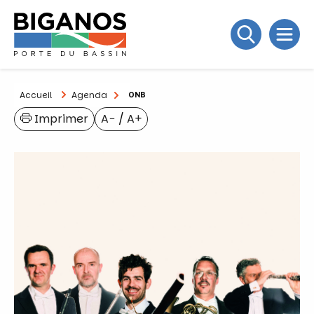
Accueil
Agenda
ONB
Imprimer
A−
/
A+