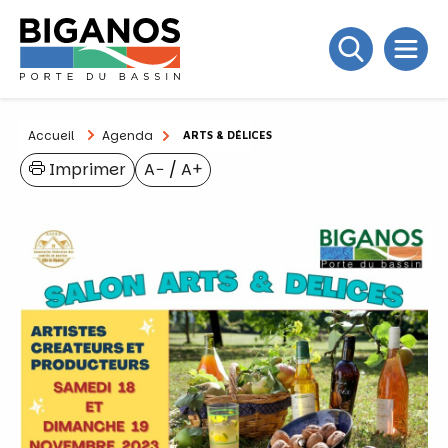
Accueil
Agenda
ARTS & DÉLICES
Imprimer
A−
/
A+