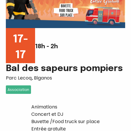
17-
18h - 2h
17
Août
Bal des sapeurs pompiers
Parc Lecoq, Biganos
Association
Animations
Concert et DJ
Buvette /Food truck sur place
Entrée gratuite