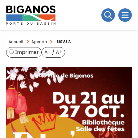
Accueil
Agenda
BIG’ASIA
Imprimer
A−
/
A+