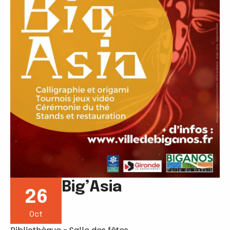
Big’Asia
26
Oct