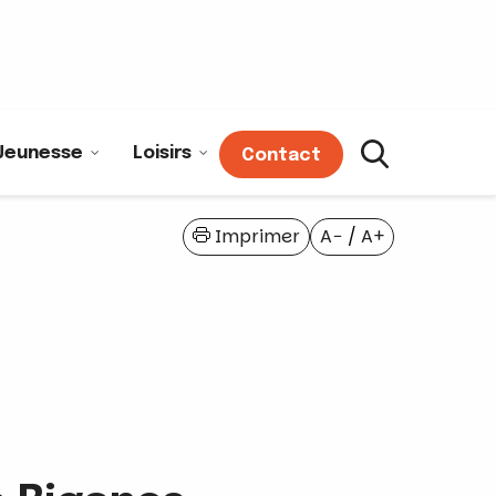
Jeunesse
Loisirs
Contact
Imprimer
A−
/
A+