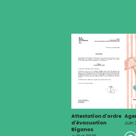
Attestation d'ordre
Agen
d'évacuation
Juin
Biganos