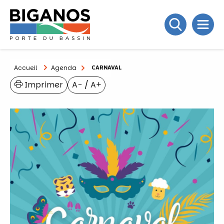
Accueil
Agenda
CARNAVAL
Imprimer
A−
/
A+