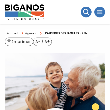
Accueil
Agenda
CAUSERIES DES FAMILLES : RENDEZ-VOUS DES GRANDS-PARENTS
Imprimer
A−
/
A+