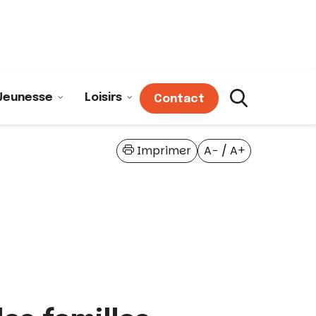
Jeunesse
Loisirs
Contact
Imprimer
A−
/
A+