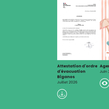
Attestation d'ordre
Agen
d'évacuation
Juin
Biganos
Juillet 2026