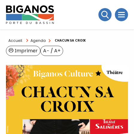
Accueil
Agenda
CHACUN SA CROIX
Imprimer
A−
/
A+