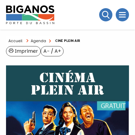
Accueil
Agenda
CINÉ PLEIN AIR
Imprimer
A−
/
A+