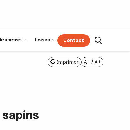
Jeunesse
Loisirs
Contact
Imprimer
A−
/
A+
 sapins