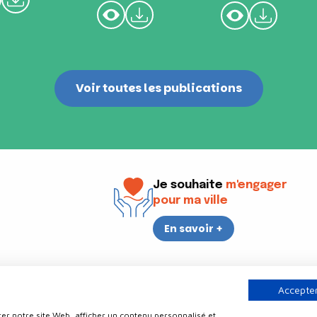
Voir toutes les publications
Je souhaite
m'engager
pour ma ville
En savoir +
i
17h30
Accepter
er notre site Web, afficher un contenu personnalisé et