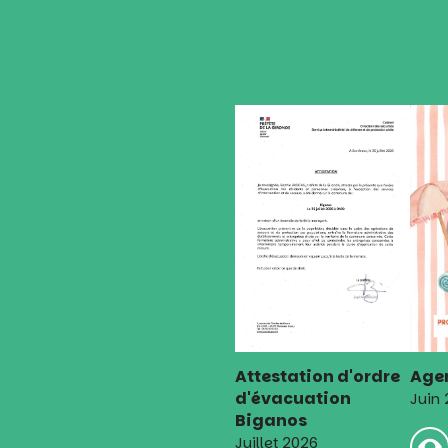
Attestation d'ordre
Agen
d'évacuation
Juin
Biganos
Juillet 2026