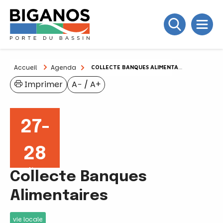
Accueil
Agenda
COLLECTE BANQUES ALIMENTAIRES
Imprimer
A−
/
A+
27-
28
Nov
Collecte Banques
Alimentaires
vie locale