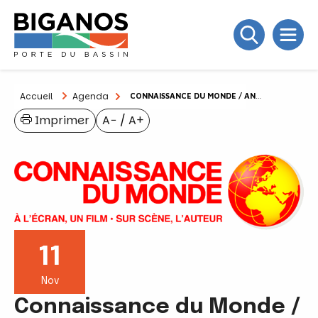
Accueil
Agenda
CONNAISSANCE DU MONDE / ANNULATION DES SÉANCES
Imprimer
A−
/
A+
11
Nov
Connaissance du Monde /