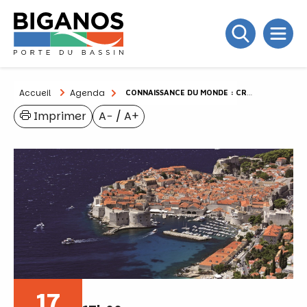
Accueil
Agenda
CONNAISSANCE DU MONDE : CROATIE
Imprimer
A−
/
A+
17