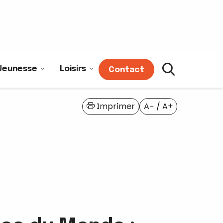
Jeunesse
Loisirs
Contact
Imprimer
A−
/
A+