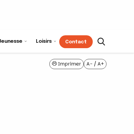
Jeunesse
Loisirs
Contact
Imprimer
A−
/
A+