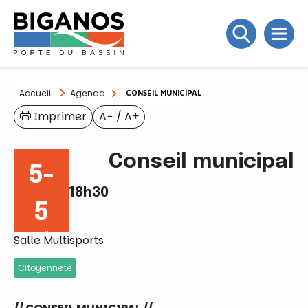
Accueil
Agenda
CONSEIL MUNICIPAL
Imprimer
A−
/
A+
Conseil municipal
5-
18h30
5
Juil
Salle Multisports
Citoyenneté