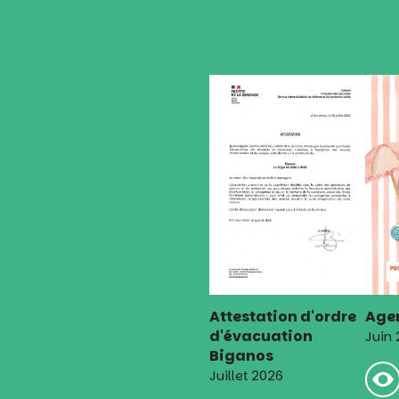
Attestation d'ordre
Agen
d'évacuation
Juin
Biganos
Juillet 2026