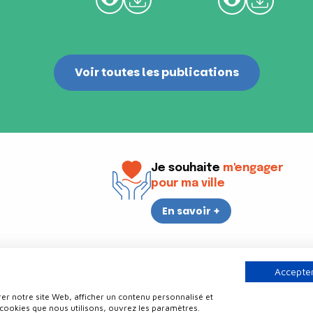
Voir toutes les publications
Je souhaite
m'engager
pour ma ville
En savoir +
i
17h30
Accepter
er notre site Web, afficher un contenu personnalisé et
Contact
Politique de confidentialité
Plan du site
Mentions légale
 cookies que nous utilisons, ouvrez les paramètres.