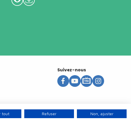
Suivez-nous
 tout
Refuser
Non, ajuster
s