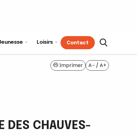
Jeunesse
Loisirs
Contact
Imprimer
A−
/
A+
E DES CHAUVES-