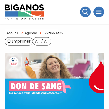
Accueil
Agenda
DON DU SANG
Imprimer
A−
/
A+