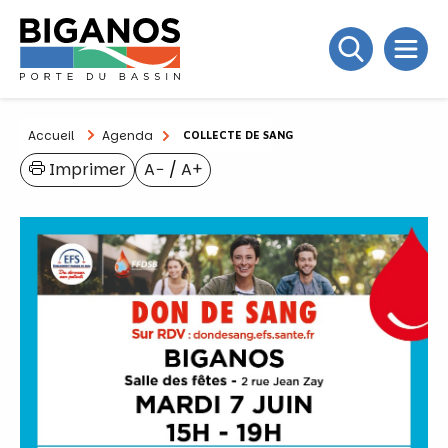
Accueil
Agenda
COLLECTE DE SANG
Imprimer
A−
/
A+