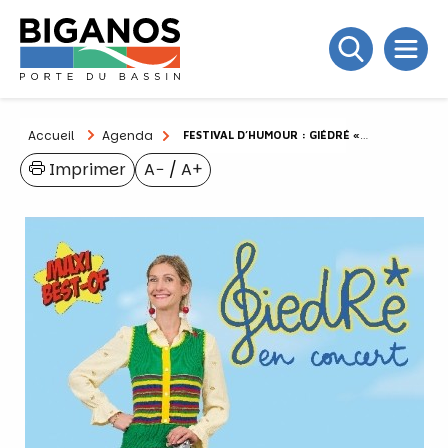
Accueil
Agenda
FESTIVAL D’HUMOUR : GIÉDRÉ « MAXI BEST-OF »
Imprimer
A−
/
A+