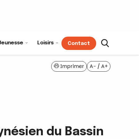
Jeunesse
Loisirs
Contact
Imprimer
A−
/
A+
lynésien du Bassin