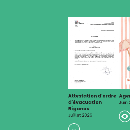
Attestation d'ordre
Agen
d'évacuation
Juin
Biganos
Juillet 2026