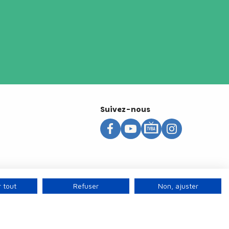
Suivez-nous
 tout
Refuser
Non, ajuster
s