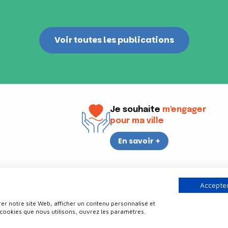
Voir toutes les publications
Je souhaite
m'engager
pour ma ville
En savoir +
i
17h30
Accepter
er notre site Web, afficher un contenu personnalisé et
Contact
Politique de confidentialité
Plan du site
Mentions légale
 cookies que nous utilisons, ouvrez les paramètres.