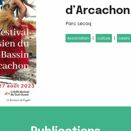
d’Arcachon
Parc Lecoq
|
|
Association
culture
Loisirs