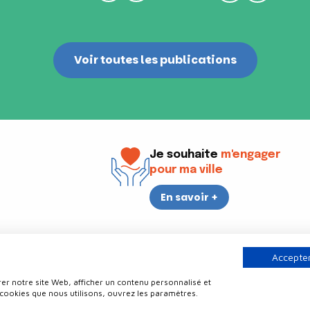
Voir toutes les publications
Je souhaite
m'engager
pour ma ville
En savoir +
i
17h30
Accepter
er notre site Web, afficher un contenu personnalisé et
Contact
Politique de confidentialité
Plan du site
Mentions légale
 cookies que nous utilisons, ouvrez les paramètres.