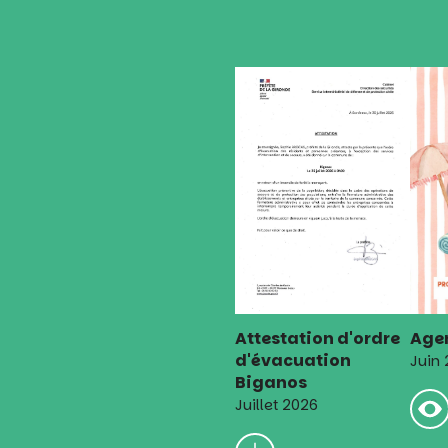
Attestation d'ordre
Agen
d'évacuation
Juin
Biganos
Juillet 2026