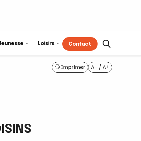
Jeunesse
Loisirs
Contact
Imprimer
A−
/
A+
ISINS