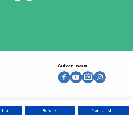
Suivez-nous
 tout
Refuser
Non, ajuster
s