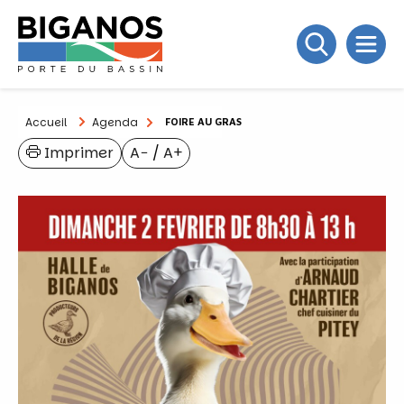
Accueil
Agenda
FOIRE AU GRAS
Imprimer
A−
/
A+