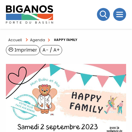
Accueil
Agenda
HAPPY FAMILY
Imprimer
A−
/
A+