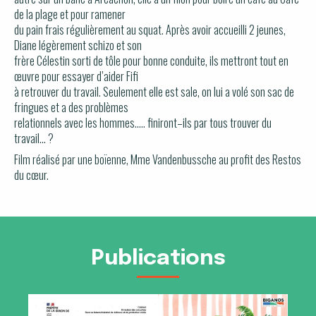
de la plage
et
pour ramener
du pai
n
frais
régulièrement au squat.
A
près avoir
accueilli
2 jeunes
,
Diane
légèrement
s
c
hizo
et
son
frère
Célestin
sorti de tôle
pour bonne conduite,
ils mettront tout en
œuvre
pour
essayer
d’aider F
ifi
à
retrouver du travail.
S
eulement
elle est
sale,
on
lui a volé son
sac de
fringue
s
et a des problème
s
relationne
l
s
avec les hommes
…
.
.
finiront
–
ils par
tous
trouver du
travail
…
?
Film réalisé par une boïenne, Mme Vandenbussche au profit des Restos
du cœur.
Publications