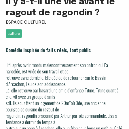
Il y a-t-il une vie avant le
ragout de ragondin ?
ESPACE CULTUREL
culture
Comédie inspirée de faits
réels,
tout public
.
Fifi
,
après avoir
mordu
malencontreusement
son patron
qui
l’
a
harcelé
e
, est
viré
e
de son travail
et
se
retrouve sans do
micile
.
E
lle
décide
de
retourner
sur le B
assin
d’Arcachon
,
lieu de son
adolescence.
L
à
,
e
lle
retrouve par hasard une amie d’enfance
T
itine. Titine
quan
t
à
elle
,
vit avec
un groupe d’amis
sdf
. I
ls
squatte
nt
un
logement
de
20m²
où Ode
, une ancienne
bourgeoise
cuisine
du
ragout de
ragondin
,
ragondin
braconné
pa
r Arthur
parfois
somnambule
.
L
isa
a
tendance à dormir
de temps à
autre
sur un banc à
Arcachon
, elle a un filon
pour boire un café au C
afé