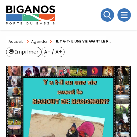
Accueil
Agenda
IL Y A-T-IL UNE VIE AVANT LE RAGOUT DE RAGONDIN ?
Imprimer
A−
/
A+