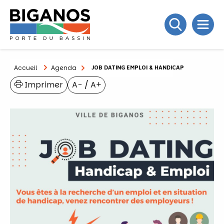
Accueil
Agenda
JOB DATING EMPLOI & HANDICAP
Imprimer
A−
/
A+