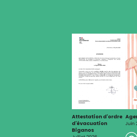
Attestation d'ordre
Agen
d'évacuation
Juin
Biganos