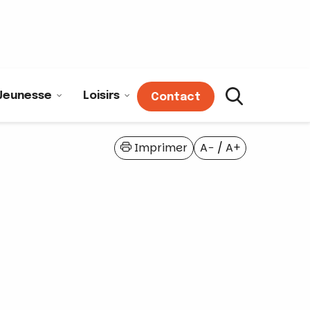
Jeunesse
Loisirs
Contact
Imprimer
A−
/
A+