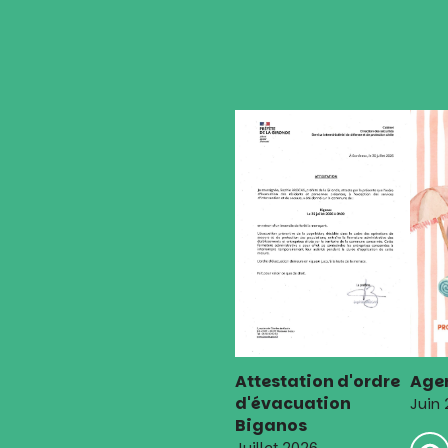
Attestation d'ordre
Agen
d'évacuation
Juin
Biganos