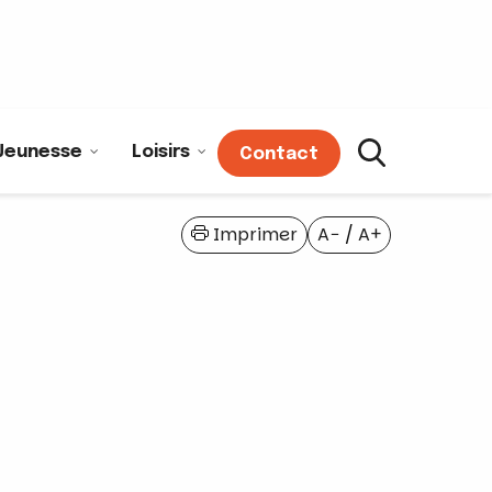
Jeunesse
Loisirs
Contact
Imprimer
A−
/
A+