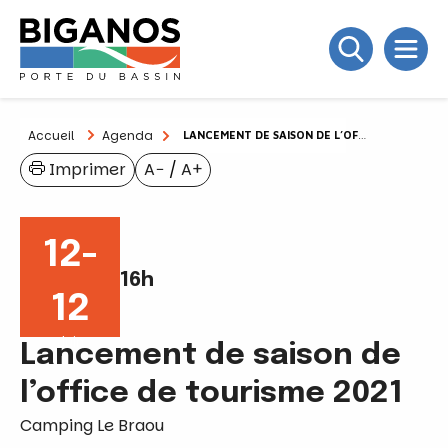
Accueil
Agenda
LANCEMENT DE SAISON DE L’OFFICE DE TOURISME 2021
Imprimer
A−
/
A+
12-
16h
12
Juin
Lancement de saison de
l’office de tourisme 2021
Camping Le Braou