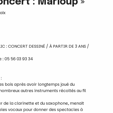
oncert : Marloup »
aix
C : CONCERT DESSINÉ / À PARTIR DE 3 ANS /
e
: 05 56 03 93 34
:
es bois après avoir longtemps joué du
 nombreux autres instruments récoltés au fil
r de la clarinette et du saxophone, menait
bles vocaux pour donner des spectacles à