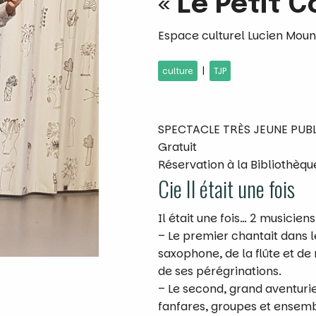
« Le Petit C
Espace culturel Lucien Moun
|
culture
TJP
SPECTACLE TRÈS JEUNE PUBLI
Gratuit
Réservation à la Bibliothèqu
Cie Il était une fois
Il était une fois… 2 musiciens 
– Le premier chantait dans l
saxophone, de la flûte et de
de ses pérégrinations.
– Le second, grand aventurie
fanfares, groupes et ensem