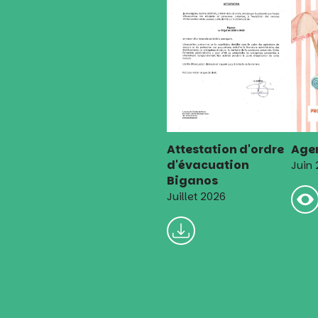
Attestation d'ordre
Agen
d'évacuation
Juin
Biganos
Juillet 2026