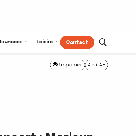
Jeunesse
Loisirs
Contact
Imprimer
A−
/
A+