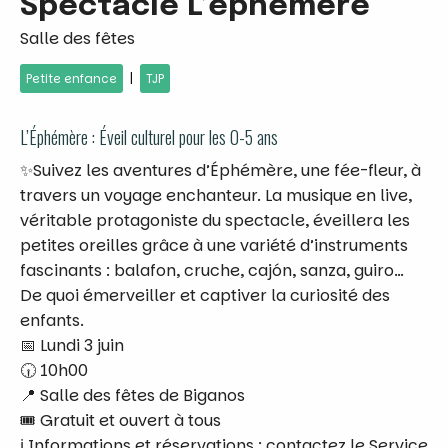
Spectacle L’éphémère
Salle des fêtes
|
Petite enfance
TJP
L’Éphémère : Éveil culturel pour les 0-5 ans
✨Suivez les aventures d’Éphémère, une fée-fleur, à
travers un voyage enchanteur. La musique en live,
véritable protagoniste du spectacle, éveillera les
petites oreilles grâce à une variété d’instruments
fascinants : balafon, cruche, cajón, sanza, guiro…
De quoi émerveiller et captiver la curiosité des
enfants.
📅 Lundi 3 juin
🕡 10h00
📍 Salle des fêtes de Biganos
🎟 Gratuit et ouvert à tous
ℹ Informations et réservations : contactez le Service