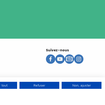
Suivez-nous
 tout
Refuser
Non, ajuster
s