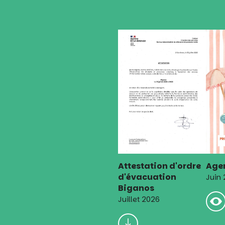
Attestation d'ordre
Agen
d'évacuation
Juin
Biganos
Juillet 2026