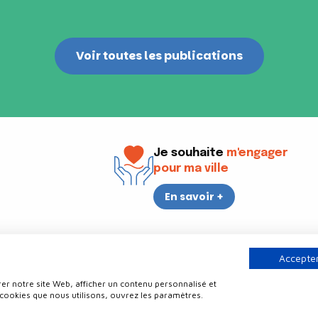
Voir toutes les publications
Je souhaite
m'engager
pour ma ville
En savoir +
i
17h30
Accepter
er notre site Web, afficher un contenu personnalisé et
Contact
Politique de confidentialité
Plan du site
Mentions légale
 cookies que nous utilisons, ouvrez les paramètres.