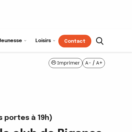
Jeunesse
Loisirs
Contact
Imprimer
A−
/
A+
s portes à 19h)