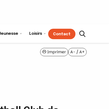
Jeunesse
Loisirs
Contact
Imprimer
A−
/
A+