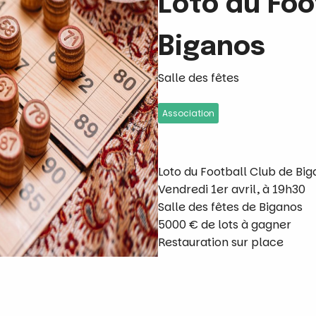
Loto du Foo
Biganos
Salle des fêtes
Association
Loto du Football Club de Bi
Vendredi 1er avril, à 19h30
Salle des fêtes de Biganos
5000 € de lots à gagner
Restauration sur place