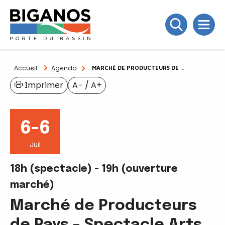
Accueil
Agenda
MARCHÉ DE PRODUCTEURS DE PAYS – SPECTACLE ARTS DE RUE
Imprimer
A−
/
A+
6-6
Juil
18h (spectacle) - 19h (ouverture
marché)
Marché de Producteurs
de Pays – Spectacle Arts