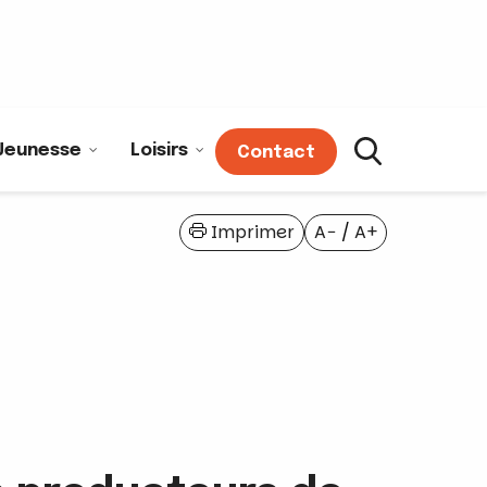
Jeunesse
Loisirs
Contact
Imprimer
A−
/
A+