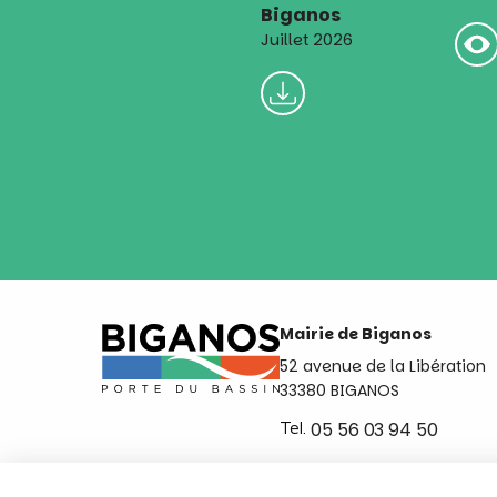
Biganos
Juillet 2026
Mairie de Biganos
52 avenue de la Libération
33380 BIGANOS
Tel.
05 56 03 94 50
Ouvert du lundi au vendred
de 8h30 à 12h et de 14h a 