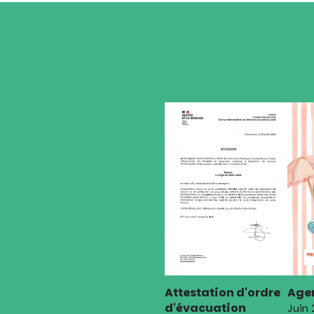
Attestation d'ordre
Agen
d'évacuation
Juin