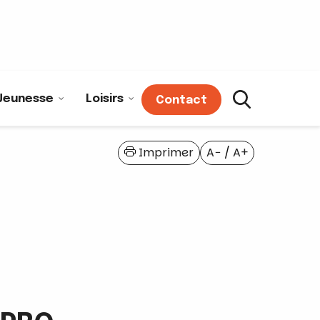
Jeunesse
Loisirs
Contact
Imprimer
A−
/
A+