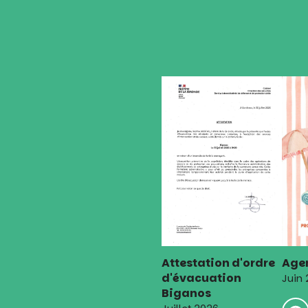
Attestation d'ordre
Agen
d'évacuation
Juin
Biganos