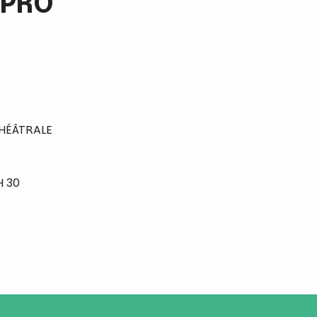
MPRO
HÉÂTRALE
H 30